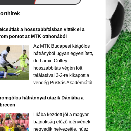
orthírek
elcsútiak a hosszabbításban vitték el a
rom pontot az MTK otthonából
Az MTK Budapest kétgólos
hátrányból ugyan egyenlített,
de Lamin Colley
hosszabbítás végén lőtt
találatával 3-2-re kikapott a
vendég Puskás Akadémiától
romgólos hátránnyal utazik Dániába a
brecen
Hiába kezdett jól a magyar
bajnokság előző idényének
negyedik helyezettje, húsz