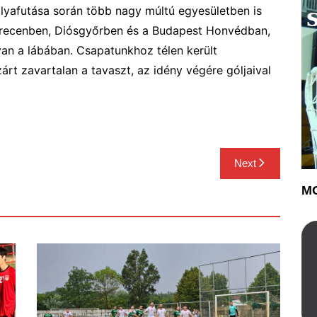
lyafutása során több nagy múltú egyesületben is
brecenben, Diósgyőrben és a Budapest Honvédban,
van a lábában. Csapatunkhoz télen került
árt zavartalan a tavaszt, az idény végére góljaival
Next
MO