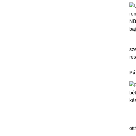
sze
rés
Pá
ott