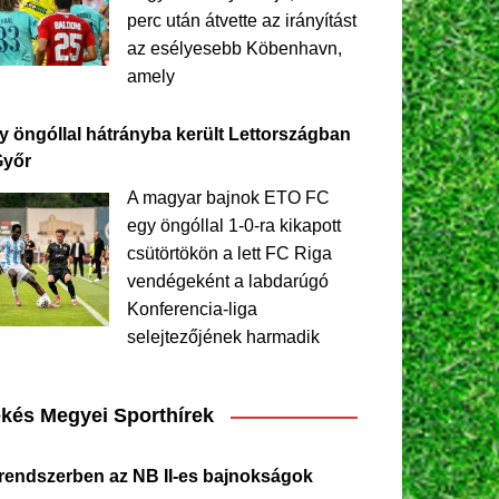
perc után átvette az irányítást
az esélyesebb Köbenhavn,
amely
y öngóllal hátrányba került Lettországban
Győr
A magyar bajnok ETO FC
egy öngóllal 1-0-ra kikapott
csütörtökön a lett FC Riga
vendégeként a labdarúgó
Konferencia-liga
selejtezőjének harmadik
kés Megyei Sporthírek
 rendszerben az NB II-es bajnokságok