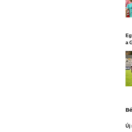
Eg
a 
Bé
Új