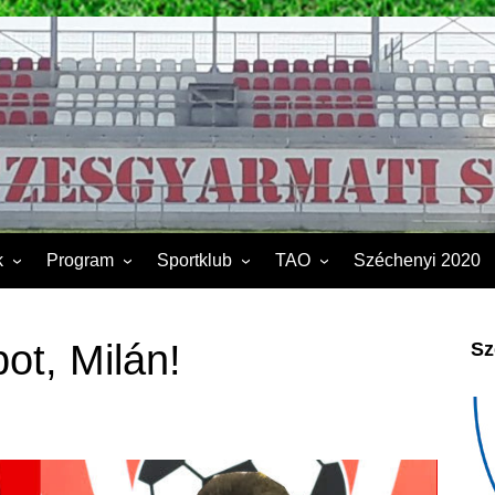
k
Program
Sportklub
TAO
Széchenyi 2020
FSK II.
Sporttelep
2019
Kapcsolat
2020
ot, Milán!
Sz
Éves beszámoló
2021
Dokumentumok
2022
2023
2024