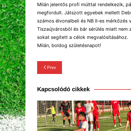
Milán jelentős profi múlttal rendelkezik,
pá
megfordult. Játszott egyebek mellett De
számos élvonalbeli és NB II-es mérkőzés 
Tiszaújvárosból és bár sérülés miatt nem z
sokat segített a célok megvalósításához.
Milán, boldog születésnapot!
Bejegyzés
Prev
navigáció
Kapcsolódó cikkek