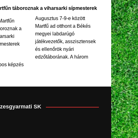
rtfűn táboroznak a viharsarki sípmesterek
Augusztus 7-9-e között
Martfű ad otthont a Békés
megyei labdarúgó
játékvezetők, asszisztensek
és ellenőrök nyári
edzőtáborának. A három
pos képzés
zesgyarmati SK