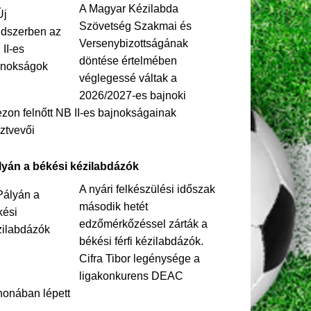
A Magyar Kézilabda
Szövetség Szakmai és
Versenybizottságának
döntése értelmében
véglegessé váltak a
2026/2027-es bajnoki
zon felnőtt NB II-es bajnokságainak
ztvevői
lyán a békési kézilabdázók
A nyári felkészülési időszak
második hetét
edzőmérkőzéssel zárták a
békési férfi kézilabdázók.
Cifra Tibor legénysége a
ligakonkurens DEAC
honában lépett