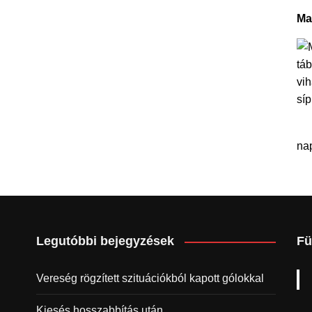
Ma
na
Legutóbbi bejegyzések
Fü
Vereség rögzített szituációkból kapott gólokkal
Kiesés hosszabbítás után