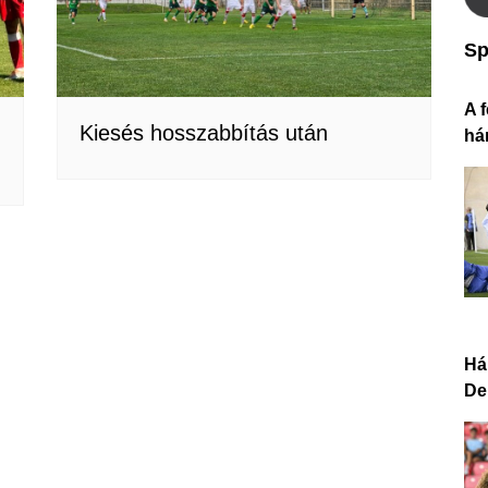
Sp
A f
Kiesés hosszabbítás után
há
Há
De