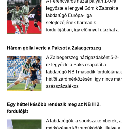
A Ferencváros hazai pályán 1-0-ra
legyőzte a lengyel Górnik Zabrzét a
labdarúgó Európa-liga
selejtezőjének harmadik
fordulójában, így előnnyel utazhat a
Három góllal verte a Paksot a Zalaegerszeg
A Zalaegerszeg házigazdaként 5-2-
re legyőzte a Paks csapatát a
labdarúgó NB I második fordulójának
hétfői zárómérkőzésén, így nincs már
százszázalékos
Egy héttel később rendezik meg az NB III 2.
fordulóját
A labdarúgók, a sportszakemberek, a
mérkőzésen közreműködők, illetve a