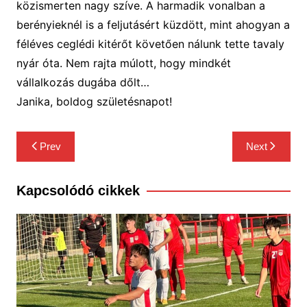
közismerten nagy szíve. A
harmadik vonalban a
berényieknél is a feljutásért küzdött, mint ahogyan a
féléves ceglédi kitérőt követően nálunk tette tavaly
nyár óta. Nem rajta múlott, hogy mindkét
vállalkozás dugába dőlt…
Janika, boldog születésnapot!
Bejegyzés
Prev
Next
navigáció
Kapcsolódó cikkek