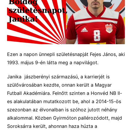
Ezen a napon ünnepli születésnapját Fejes János, aki
1993. május 9-én látta meg a napvilágot.
Janika jászberényi származású, a
karrierjét is
szülővárosában kezdte, onnan került a Magyar
Futball Akadémiára. Felnőtt szinten a Honvéd NB II-
es alakulatában mutatkozott be, ahol a 2014-15-ös
szezonban az élvonalban is szóhoz jutott néhány
alkalommal. Közben Gyirmóton pallérozódott, majd
Soroksárra került,
ahonnan haza húzta a