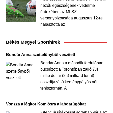
nézők egészségének védelme
érdekében az MLSZ
versenybizottsága augusztus 12-re
halasztotta az
Békés Megyei Sporthírek
Bondár Anna szettelőnyből veszített
Bondár Anna a második fordulóban
búcsúzott a Torontóban zajló 7,4
millió dollár (2,3 milliárd forint)
összdíjazású keménypályás női
tenisztornán. A
Vonzza a légkör Komlósra a labdarúgókat
Kilenc új játékossal soraiban várja az