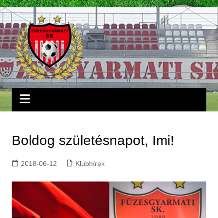
Skip
to
content
Boldog születésnapot, Imi!
2018-06-12
Klubhírek