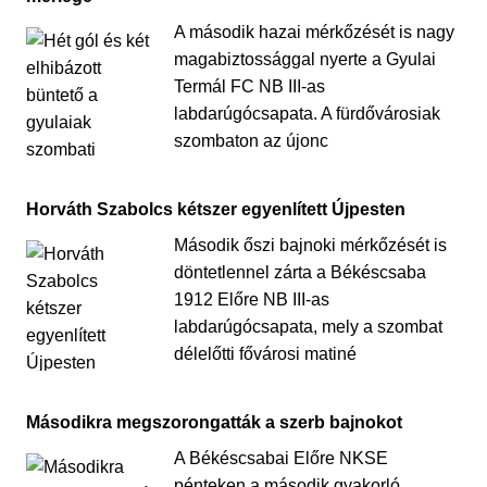
A második hazai mérkőzését is nagy
magabiztossággal nyerte a Gyulai
Termál FC NB III-as
labdarúgócsapata. A fürdővárosiak
szombaton az újonc
Horváth Szabolcs kétszer egyenlített Újpesten
Második őszi bajnoki mérkőzését is
döntetlennel zárta a Békéscsaba
1912 Előre NB III-as
labdarúgócsapata, mely a szombat
délelőtti fővárosi matiné
Másodikra megszorongatták a szerb bajnokot
A Békéscsabai Előre NKSE
pénteken a második gyakorló