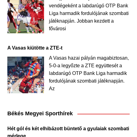
vendégeként a labdarúgó OTP Bank
Liga harmadik fordulójának szombati
játéknapján. Jobban kezdett a
fővárosi
A Vasas kiütötte a ZTE-t
A Vasas hazai pályán magabiztosan,
5-0-a legyőzte a ZTE együttesét a
labdarúgó OTP Bank Liga harmadik
fordulójának szombati játéknapján.
Az
Békés Megyei Sporthírek
Hét gól és két elhibázott büntető a gyulaiak szombati
mérlege