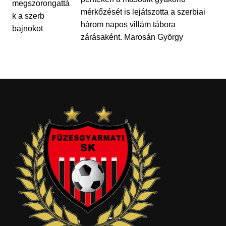
mérkőzését is lejátszotta a szerbiai
három napos villám tábora
zárásaként. Marosán György