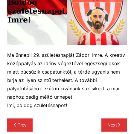
Ma ünnepli 29. születésnapját Zádori Imre. A kreatív
középpályás az idény végeztével egészségi okok
miatt búcsúzik csapatunktól, a térde ugyanis nem
bírja az ilyen szintű terhelést. A további
pályafutásához ezúton kívánunk sok sikert, a mai
naphoz pedig méltó ünnepet!
Imi, boldog születésnapot!
Bejegyzés
Prev
Next
navigáció