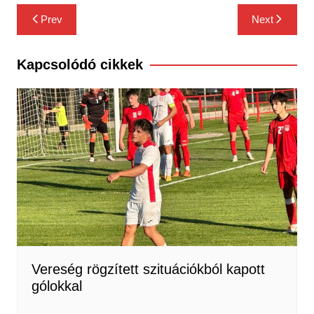
Bejegyzés
Prev
Next
navigáció
Kapcsolódó cikkek
Vereség rögzített szituációkból kapott
gólokkal