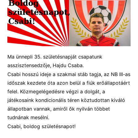
Ma ünnepli 35. születésnapját csapatunk
asszisztensedzője, Hajdu Csaba.
Csabi hosszú
ideje
a szakmai stáb ta
gja
,
az NB III-as
időszak kezdete óta azon belül
a fiúk erőállapotáért
felel.
K
özmegelégedésre végzi
a dolgát
, a
játékosaink kondicionális téren köztudottan
kiváló
állapotban vannak, amiről ők nyilván t
öbbet
tudn
ának mesélni.
Csabi, boldog születésnapo
t!