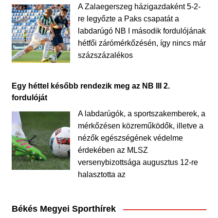
A Zalaegerszeg házigazdaként 5-2-
re legyőzte a Paks csapatát a
labdarúgó NB I második fordulójának
hétfői zárómérkőzésén, így nincs már
százszázalékos
Egy héttel később rendezik meg az NB III 2.
fordulóját
A labdarúgók, a sportszakemberek, a
mérkőzésen közreműködők, illetve a
nézők egészségének védelme
érdekében az MLSZ
versenybizottsága augusztus 12-re
halasztotta az
Békés Megyei Sporthírek