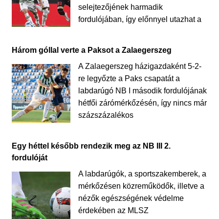
selejtezőjének harmadik
fordulójában, így előnnyel utazhat a
Három góllal verte a Paksot a Zalaegerszeg
A Zalaegerszeg házigazdaként 5-2-
re legyőzte a Paks csapatát a
labdarúgó NB I második fordulójának
hétfői zárómérkőzésén, így nincs már
százszázalékos
Egy héttel később rendezik meg az NB III 2.
fordulóját
A labdarúgók, a sportszakemberek, a
mérkőzésen közreműködők, illetve a
nézők egészségének védelme
érdekében az MLSZ