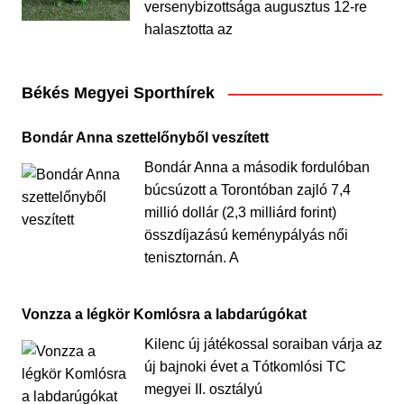
versenybizottsága augusztus 12-re
halasztotta az
Békés Megyei Sporthírek
Bondár Anna szettelőnyből veszített
Bondár Anna a második fordulóban
búcsúzott a Torontóban zajló 7,4
millió dollár (2,3 milliárd forint)
összdíjazású keménypályás női
tenisztornán. A
Vonzza a légkör Komlósra a labdarúgókat
Kilenc új játékossal soraiban várja az
új bajnoki évet a Tótkomlósi TC
megyei II. osztályú