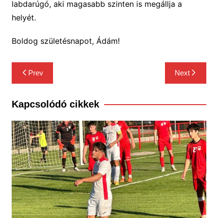
labdarúgó, aki magasabb szinten is megállja a
helyét.
Boldog születésnapot, Ádám!
Bejegyzés
Prev
Next
navigáció
Kapcsolódó cikkek