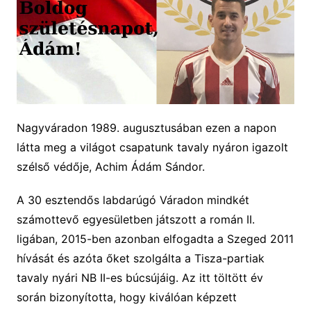
Nagyváradon 1989. augusztusában ezen a napon
látta meg a világot csapatunk
tavaly nyáron
igazolt
szélső védője, Achim Ádám Sándor.
A
30
esztendős labdarúgó Váradon mindkét
számottevő egyesületben játszott a román II.
ligában, 2015-ben azonban elfogadta a Szeged 2011
hívását és azóta őket szolgálta a Tisza-partiak
tavaly
nyári NB II-es búcsújáig.
Az itt töltött év
során bizonyította
, hogy kiválóan képzett