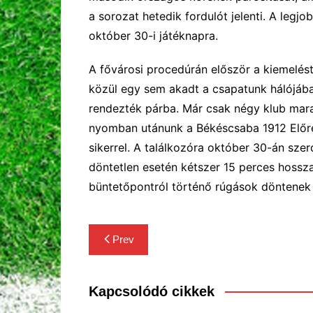
a sorozat hetedik fordulót jelenti. A legj
október 30-i játéknapra.
A fővárosi procedúrán
e
lőször a kiemelés
közül egy sem akadt a csapatunk hálójába!
rendezték párba. Már csak négy klub mara
nyomban utánunk a Békéscsaba 1912 Előre
sikerrel. A találkozóra október 30-án szer
döntetlen esetén kétszer 15 perces hossz
büntetőpontról történő rúgások döntenek 
Bejegyzés
Prev
navigáció
Kapcsolódó cikkek