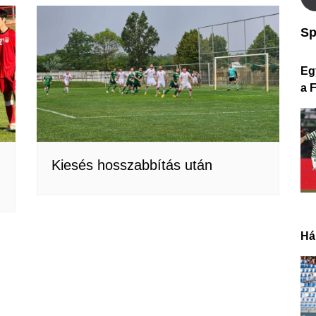
Sp
Eg
a 
Kiesés hosszabbítás után
Há