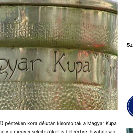
2025
2026
Sz
Z) pénteken
kora délután
kisorsolták a Magyar Kupa
ly a megyei selejtezőket is beleértve, hivatalosan