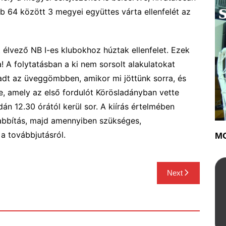
obb 64 között 3 megyei együttes várta ellenfelét az
t élvező NB I-es klubokhoz húztak
ellenfele
t.
Ezek
 A folytatásban a ki nem sorsolt alakulatokat
dt az üveggömbben, amikor mi jöttünk sorra, és
, amely az első fordulót Körösladányban vette
dán 12.30 órától kerül sor. A kiírás értelmében
abbítás, majd amennyiben szükséges,
a továbbjutásról.
MO
Next