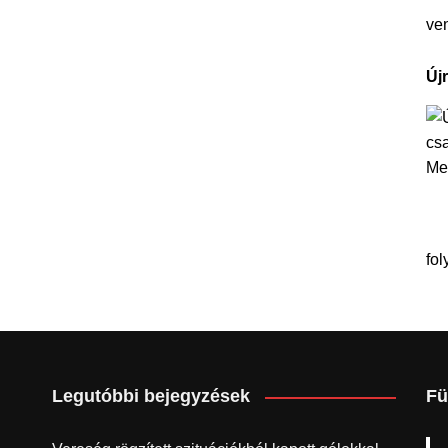
ve
Új
fol
Legutóbbi bejegyzések
Fü