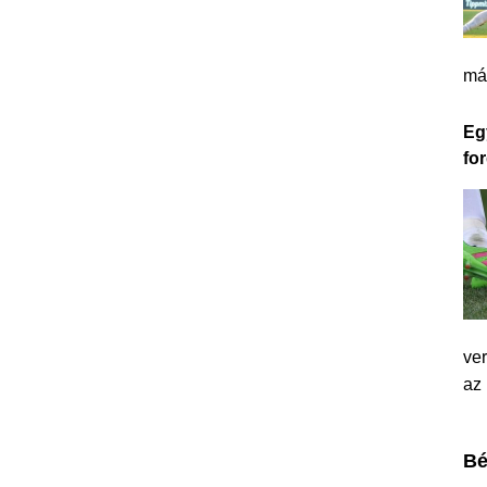
má
Eg
for
ver
az
Bé