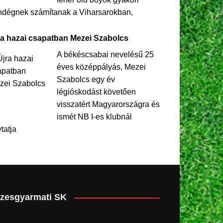
ndégnek számítanak a Viharsarokban,
ra hazai csapatban Mezei Szabolcs
A békéscsabai nevelésű 25
éves középpályás, Mezei
Szabolcs egy év
légióskodást követően
visszatért Magyarországra és
ismét NB I-es klubnál
ytatja
zesgyarmati SK