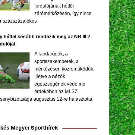
fordulójának hétfői
zárómérkőzésén, így nincs
r százszázalékos
y héttel később rendezik meg az NB III 2.
dulóját
A labdarúgók, a
sportszakemberek, a
mérkőzésen közreműködők,
illetve a nézők
egészségének védelme
érdekében az MLSZ
senybizottsága augusztus 12-re halasztotta
kés Megyei Sporthírek