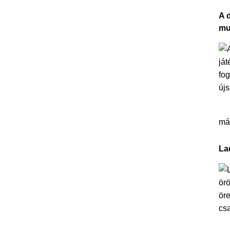
A 
mu
más
La