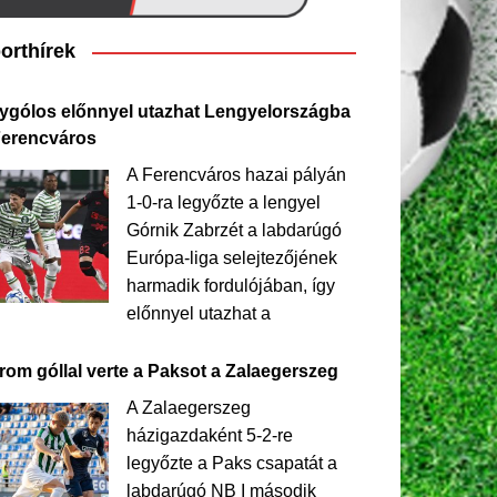
orthírek
ygólos előnnyel utazhat Lengyelországba
Ferencváros
A Ferencváros hazai pályán
1-0-ra legyőzte a lengyel
Górnik Zabrzét a labdarúgó
Európa-liga selejtezőjének
harmadik fordulójában, így
előnnyel utazhat a
rom góllal verte a Paksot a Zalaegerszeg
A Zalaegerszeg
házigazdaként 5-2-re
legyőzte a Paks csapatát a
labdarúgó NB I második