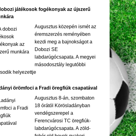
dobozi játékosok fogékonyak az újszerű
nkára
Augusztus közepén ismét az
éremszerzés reményében
kezdi meg a bajnokságot a
Dobozi SE
labdarúgócsapata. A megyei
másodosztály legutóbbi
odik helyezettje
dányi örömfoci a Fradi öregfiúk csapatával
Augusztus 8-án, szombaton
18 órától Körösladányban
vendégszerepel a
Ferencvárosi TC öregfiúk-
labdarúgócsapata. A zöld-
fehér old boyok gyakori