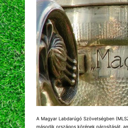
A Magyar Labdarúgó Szövetségben (MLS
második országos körének párosítását, ame