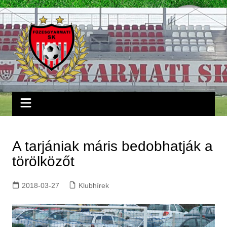
Skip
to
content
A tarjániak máris bedobhatják a
törölközőt
2018-03-27
Klubhírek