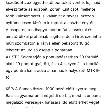
kezdődött: az együttestől pontokat vontak le, majd
elveszítette az edzőjét, Zoran Kunticsot, mellette
több kulcsemberét is, valamint a tavaszi szezon
nyitómeccsén 14–0-ra kikaptak a Jászberénytől.
A csapaton rendhagyó módon futsalosokkal és
amatőrökkel próbálnak segíteni, de a hírek szerint a
múlt szombaton a Tállya ellen bekapott 10 gól
lehetett az utolsó csepp a pohárban.
Az STC Salgótarján a pontvadászatban 20 forduló
alatt 29 pontot gyűjtött, és a 4. helyen áll a tabellán,
egy pontra lemaradva a harmadik helyezett MTK II-
tól.
KÉP: A Somos ősszel 1000 néző előtt nyerte meg
Balassagyarmaton a nógrádi derbit, most azonban a
megalázó vereségek hatására idő előtt érhet véget