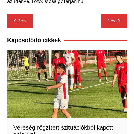
az idénye. Fotó: stcsalgotarjan.hu
Bejegyzés
Prev
Next
navigáció
Kapcsolódó cikkek
Vereség rögzített szituációkból kapott