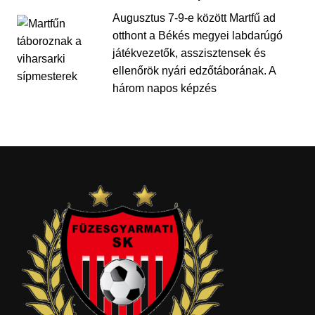
Augusztus 7-9-e között Martfű ad
otthont a Békés megyei labdarúgó
játékvezetők, asszisztensek és
ellenőrök nyári edzőtáborának. A
három napos képzés