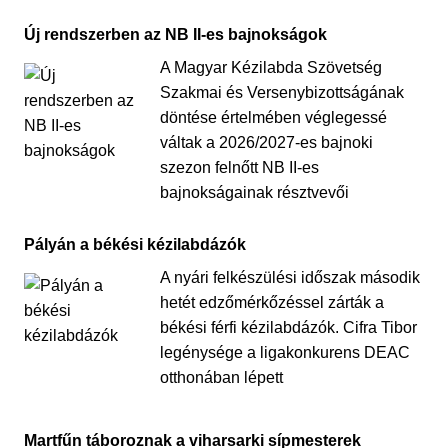
Új rendszerben az NB II-es bajnokságok
A Magyar Kézilabda Szövetség
Szakmai és Versenybizottságának
döntése értelmében véglegessé
váltak a 2026/2027-es bajnoki
szezon felnőtt NB II-es
bajnokságainak résztvevői
Pályán a békési kézilabdázók
A nyári felkészülési időszak második
hetét edzőmérkőzéssel zárták a
békési férfi kézilabdázók. Cifra Tibor
legénysége a ligakonkurens DEAC
otthonában lépett
Martfűn táboroznak a viharsarki sípmesterek