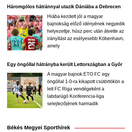
Háromgólos hátránnyal utazik Dániába a Debrecen
Hiába kezdett jól a magyar
bajnokság előző idényének negyedik
helyezettje, húsz perc után átvette az
irányítást az esélyesebb Köbenhavn,
amely
Egy öngóllal hátrányba került Lettországban a Győr
A magyar bajnok ETO FC egy
öngóllal 1-0-ra kikapott csütörtökön a
lett FC Riga vendégeként a
labdarúgó Konferencia-liga
selejtezőjének harmadik
Békés Megyei Sporthírek