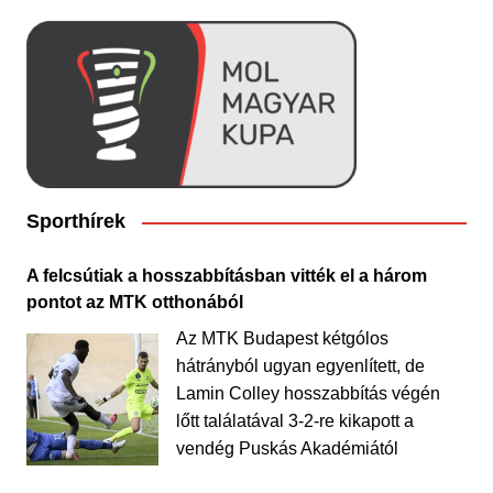
Sporthírek
A felcsútiak a hosszabbításban vitték el a három
pontot az MTK otthonából
Az MTK Budapest kétgólos
hátrányból ugyan egyenlített, de
Lamin Colley hosszabbítás végén
lőtt találatával 3-2-re kikapott a
vendég Puskás Akadémiától