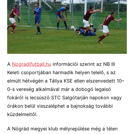
A
Nogradifutball.hu
információi szerint az NB III
Keleti csoportjában harmadik helyen telelő, s az
elmúlt hétvégén a Tállya KSE ellen elszenvedett 10–
0-s vereség alkalmával már a dobogó legalsó
fokáról is lecsúszó STC Salgótarján napokon vagy
órákon belül visszaléphet a bajnokság további
küzdelmeitől.
A Nógrád megyei klub mélyrepülése még a télen